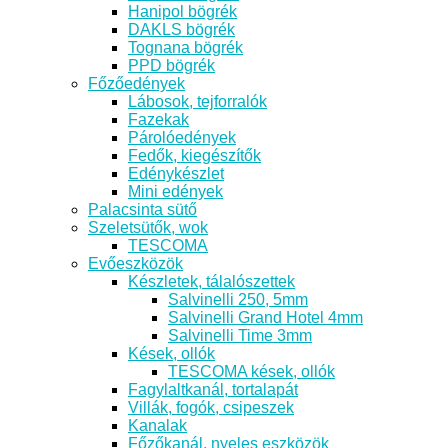
Hanipol bögrék
DAKLS bögrék
Tognana bögrék
PPD bögrék
Főzőedények
Lábosok, tejforralók
Fazekak
Párolóedények
Fedők, kiegészítők
Edénykészlet
Mini edények
Palacsinta sütő
Szeletsütők, wok
TESCOMA
Evőeszközök
Készletek, tálalószettek
Salvinelli 250, 5mm
Salvinelli Grand Hotel 4mm
Salvinelli Time 3mm
Kések, ollók
TESCOMA kések, ollók
Fagylaltkanál, tortalapát
Villák, fogók, csipeszek
Kanalak
Főzőkanál, nyeles eszközök