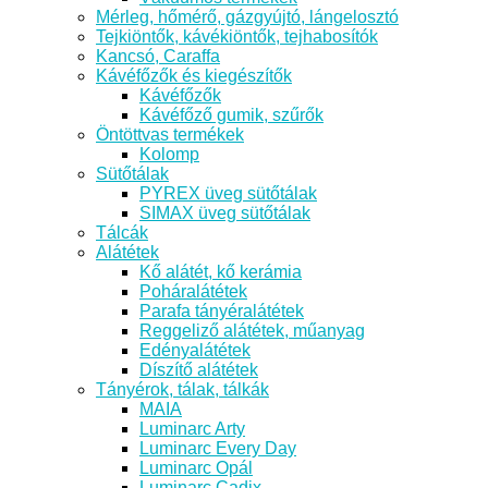
Mérleg, hőmérő, gázgyújtó, lángelosztó
Tejkiöntők, kávékiöntők, tejhabosítók
Kancsó, Caraffa
Kávéfőzők és kiegészítők
Kávéfőzők
Kávéfőző gumik, szűrők
Öntöttvas termékek
Kolomp
Sütőtálak
PYREX üveg sütőtálak
SIMAX üveg sütőtálak
Tálcák
Alátétek
Kő alátét, kő kerámia
Poháralátétek
Parafa tányéralátétek
Reggeliző alátétek, műanyag
Edényalátétek
Díszítő alátétek
Tányérok, tálak, tálkák
MAIA
Luminarc Arty
Luminarc Every Day
Luminarc Opál
Luminarc Cadix