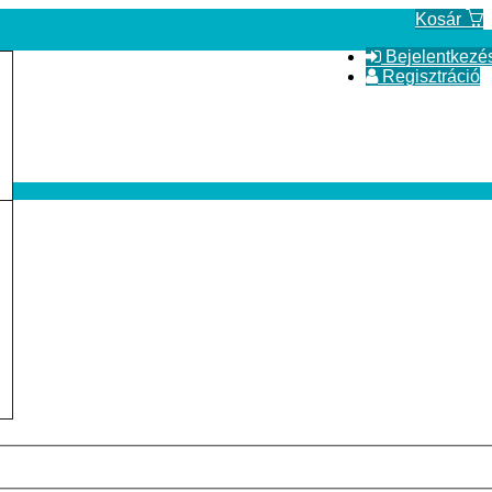
Kosár
Bejelentkezé
Regisztráció