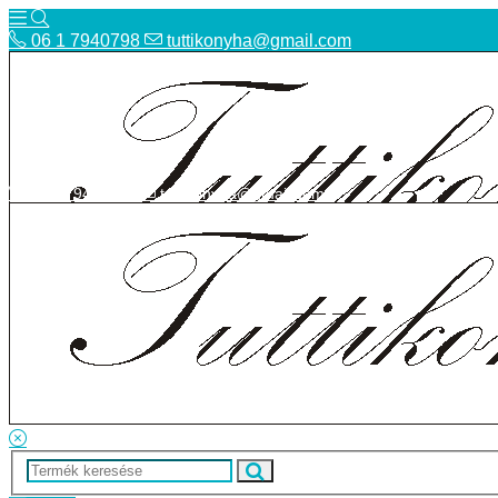
06 1 7940798
tuttikonyha@gmail.com
06 1 7940798
tuttikonyha@gmail.com
Telefon
Szállítás
Bolt
ÁSZF
Facebook
Adatvédelmi tájékoztató