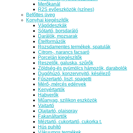
Merőkanál
R2S evőeszközök (színes)
Befőttes üveg
Konyhai kiegészítők
Vágódeszkák
Sótartó, borsdaráló
Darálók, mozsarak
Ételformázók
Rozsdamentes termékek, spatulák
Citrom-, narancs facsaró
Porcelán kiegészítők
Reszelők, galuska, szűrők
Zöldség-és gyümölcs hámozók, darabolók
Dugóhúzó, konzervnyitó, késélező
Fűszertartó, liszt, spagetti
Mérő-,mércés edények
Kenyértartók
Habverők
Műanyag, szilikon eszközök
Vajtartó
Olajtartó, olajspray
Fakanáltartók
Méztartó, cukortartó, cukorka t.
Hús puhító
Vákuumos termékek