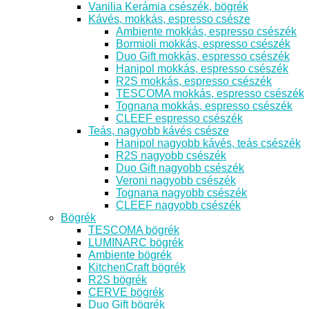
Vanilia Kerámia csészék, bögrék
Kávés, mokkás, espresso csésze
Ambiente mokkás, espresso csészék
Bormioli mokkás, espresso csészék
Duo Gift mokkás, espresso csészék
Hanipol mokkás, espresso csészék
R2S mokkás, espresso csészék
TESCOMA mokkás, espresso csészék
Tognana mokkás, espresso csészék
CLEEF espresso csészék
Teás, nagyobb kávés csésze
Hanipol nagyobb kávés, teás csészék
R2S nagyobb csészék
Duo Gift nagyobb csészék
Veroni nagyobb csészék
Tognana nagyobb csészék
CLEEF nagyobb csészék
Bögrék
TESCOMA bögrék
LUMINARC bögrék
Ambiente bögrék
KitchenCraft bögrék
R2S bögrék
CERVE bögrék
Duo Gift bögrék