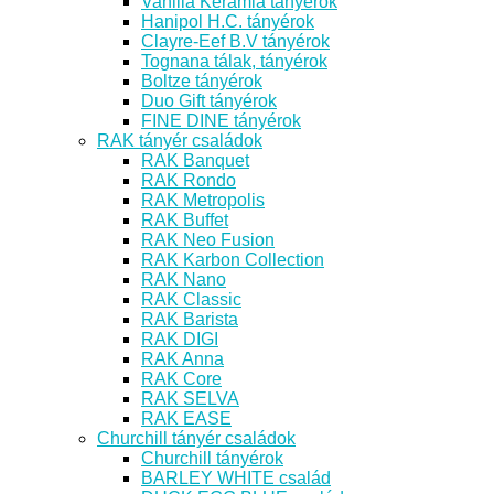
Vanilia Kerámia tányérok
Hanipol H.C. tányérok
Clayre-Eef B.V tányérok
Tognana tálak, tányérok
Boltze tányérok
Duo Gift tányérok
FINE DINE tányérok
RAK tányér családok
RAK Banquet
RAK Rondo
RAK Metropolis
RAK Buffet
RAK Neo Fusion
RAK Karbon Collection
RAK Nano
RAK Classic
RAK Barista
RAK DIGI
RAK Anna
RAK Core
RAK SELVA
RAK EASE
Churchill tányér családok
Churchill tányérok
BARLEY WHITE család