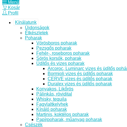
Menü
Kosár
Profil
Kínálatunk
Újdonságok
Étkészletek
Poharak
Vörösboros poharak
Pezsgős poharak
Fehér-, roseboros poharak
Sörös korsók, poharak
Üdítős és vizes poharak
Arcoroc, Luminarc vizes és üdítős pohá
Bormioli vizes és üdítős poharak
CERVE vizes és üdítős poharak
Duralex vizes és üdítős poharak
Konyakos, Likőrös
Pálinkás, rövidital
Whisky, tequila
Fagylaltkelyhek
Kínáló poharak
Martinis, koktélos poharak
Papírpoharak, műanyag poharak
Csészék