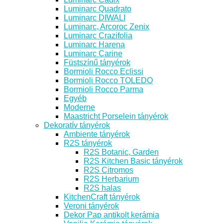
Luminarc Quadrato
Luminarc DIWALI
Luminarc, Arcoroc Zenix
Luminarc Crazifolia
Luminarc Harena
Luminarc Carine
Füstszínű tányérok
Bormioli Rocco Eclissi
Bormioli Rocco TOLEDO
Bormioli Rocco Parma
Egyéb
Moderne
Maastricht Porselein tányérok
Dekoratív tányérok
Ambiente tányérok
R2S tányérok
R2S Botanic, Garden
R2S Kitchen Basic tányérok
R2S Citromos
R2S Herbarium
R2S halas
KitchenCraft tányérok
Veroni tányérok
Dekor Pap antikolt kerámia