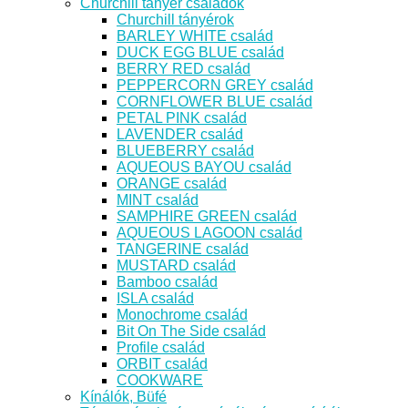
Churchill tányér családok
Churchill tányérok
BARLEY WHITE család
DUCK EGG BLUE család
BERRY RED család
PEPPERCORN GREY család
CORNFLOWER BLUE család
PETAL PINK család
LAVENDER család
BLUEBERRY család
AQUEOUS BAYOU család
ORANGE család
MINT család
SAMPHIRE GREEN család
AQUEOUS LAGOON család
TANGERINE család
MUSTARD család
Bamboo család
ISLA család
Monochrome család
Bit On The Side család
Profile család
ORBIT család
COOKWARE
Kínálók, Büfé