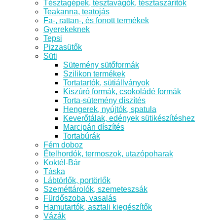
Tésztagépek, tésztavágók, tésztaszárítók
Teakanna, teatojás
Fa-, rattan-, és fonott termékek
Gyerekeknek
Tepsi
Pizzasütők
Süti
Sütemény sütőformák
Szilikon termékek
Tortatartók, sütiállványok
Kiszúró formák, csokoládé formák
Torta-sütemény díszítés
Hengerek, nyújtók, spatula
Keverőtálak, edények sütikészítéshez
Marcipán díszítés
Tortabúrák
Fém doboz
Ételhordók, termoszok, utazópoharak
Koktél-Bár
Táska
Lábtörlők, portörlők
Szeméttárolók, szemeteszsák
Fürdőszoba, vasalás
Hamutartók, asztali kiegészítők
Vázák