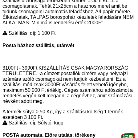
szállítás biztonsága érdekében körben 5-5cm KELL a
csomagolásnak. Tehát 21x25cm a hasznos méret amit be
tudunk csomagolni automatás feladáshoz, A4 papír mérete.
Étkészletek, TALPAS borospohár készletek feladására NEM
ALKALMAS. Minimális rendelési érték 2000Ft
Szállítási díj: 1 100
Ft
Posta házhoz szállítás, utánvét
3100Ft - 3990Ft KISZÁLLÍTÁS CSAK MAGYARORSZÁG
TERÜLETÉRE. -a címzett postafiók címére vagy helyrajzi
számára szóló csomagokat nem tudjuk kézbesíteni. Ez a
szállítási mód csak 3000Ft vásárlás felett vehető igénybe,
maximum 50 000 Ft értékig. Céges számlához adószámot a
rendelés végén kell megadni a cégnévhez, amit számlázási
névként adott meg.
A termék súlya 0.50
Kg
, így a szállítási költség 1 termék
esetében 3 100
Ft
.
Szállítási díj: Súlytól függ
POSTA automata, Előre utalás, törékeny