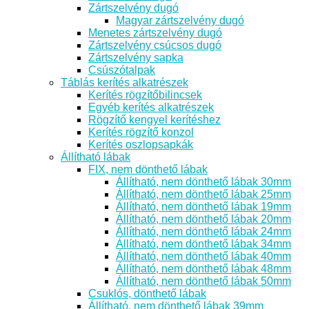
Zártszelvény dugó
Magyar zártszelvény dugó
Menetes zártszelvény dugó
Zártszelvény csúcsos dugó
Zártszelvény sapka
Csúszótalpak
Táblás kerítés alkatrészek
Kerítés rögzítőbilincsek
Egyéb kerítés alkatrészek
Rögzítő kengyel kerítéshez
Kerítés rögzítő konzol
Kerítés oszlopsapkák
Állítható lábak
FIX, nem dönthető lábak
Állítható, nem dönthető lábak 30mm
Állítható, nem dönthető lábak 25mm
Állítható, nem dönthető lábak 19mm
Állítható, nem dönthető lábak 20mm
Állítható, nem dönthető lábak 24mm
Állítható, nem dönthető lábak 34mm
Állítható, nem dönthető lábak 40mm
Állítható, nem dönthető lábak 48mm
Állítható, nem dönthető lábak 50mm
Csuklós, dönthető lábak
Állítható, nem dönthető lábak 39mm