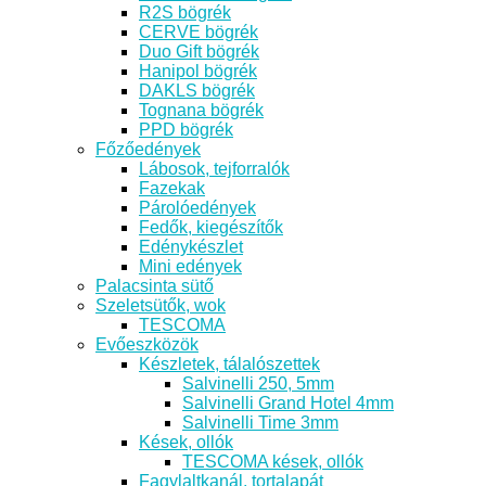
R2S bögrék
CERVE bögrék
Duo Gift bögrék
Hanipol bögrék
DAKLS bögrék
Tognana bögrék
PPD bögrék
Főzőedények
Lábosok, tejforralók
Fazekak
Párolóedények
Fedők, kiegészítők
Edénykészlet
Mini edények
Palacsinta sütő
Szeletsütők, wok
TESCOMA
Evőeszközök
Készletek, tálalószettek
Salvinelli 250, 5mm
Salvinelli Grand Hotel 4mm
Salvinelli Time 3mm
Kések, ollók
TESCOMA kések, ollók
Fagylaltkanál, tortalapát