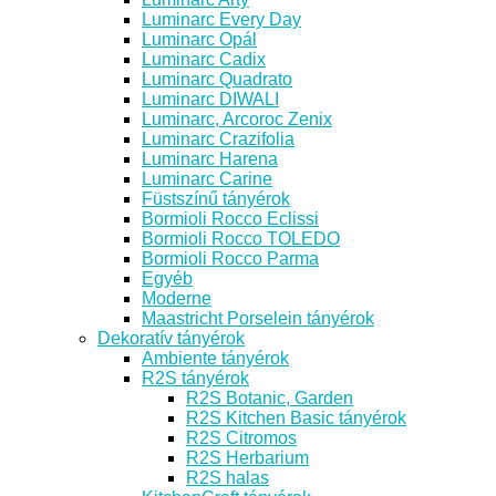
Luminarc Every Day
Luminarc Opál
Luminarc Cadix
Luminarc Quadrato
Luminarc DIWALI
Luminarc, Arcoroc Zenix
Luminarc Crazifolia
Luminarc Harena
Luminarc Carine
Füstszínű tányérok
Bormioli Rocco Eclissi
Bormioli Rocco TOLEDO
Bormioli Rocco Parma
Egyéb
Moderne
Maastricht Porselein tányérok
Dekoratív tányérok
Ambiente tányérok
R2S tányérok
R2S Botanic, Garden
R2S Kitchen Basic tányérok
R2S Citromos
R2S Herbarium
R2S halas