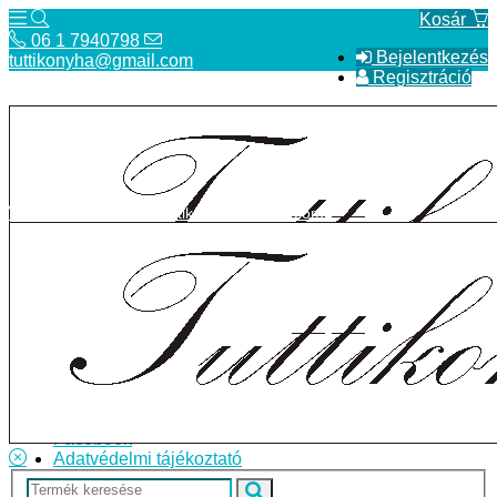
Kosár
06 1 7940798
Bejelentkezés
tuttikonyha@gmail.com
Regisztráció
06 1 7940798
tuttikonyha@gmail.com
Telefon
Szállítás
Bolt
ÁSZF
Facebook
Adatvédelmi tájékoztató