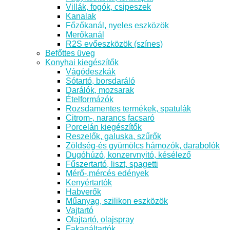
Villák, fogók, csipeszek
Kanalak
Főzőkanál, nyeles eszközök
Merőkanál
R2S evőeszközök (színes)
Befőttes üveg
Konyhai kiegészítők
Vágódeszkák
Sótartó, borsdaráló
Darálók, mozsarak
Ételformázók
Rozsdamentes termékek, spatulák
Citrom-, narancs facsaró
Porcelán kiegészítők
Reszelők, galuska, szűrők
Zöldség-és gyümölcs hámozók, darabolók
Dugóhúzó, konzervnyitó, késélező
Fűszertartó, liszt, spagetti
Mérő-,mércés edények
Kenyértartók
Habverők
Műanyag, szilikon eszközök
Vajtartó
Olajtartó, olajspray
Fakanáltartók