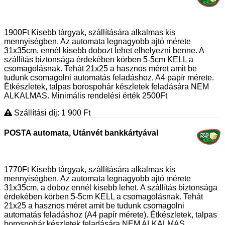
1900Ft Kisebb tárgyak, szállítására alkalmas kis
mennyiségben. Az automata legnagyobb ajtó mérete
31x35cm, ennél kisebb dobozt lehet elhelyezni benne. A
szállítás biztonsága érdekében körben 5-5cm KELL a
csomagolásnak. Tehát 21x25 a hasznos méret amit be
tudunk csomagolni automatás feladáshoz, A4 papír mérete.
Étkészletek, talpas borospohár készletek feladására NEM
ALKALMAS. Minimális rendelési érték 2500Ft
Szállítási díj: 1 900
Ft
POSTA automata, Utánvét bankkártyával
1770Ft Kisebb tárgyak, szállítására alkalmas kis
mennyiségben. Az automata legnagyobb ajtó mérete
31x35cm, a doboz ennél kisebb lehet. A szállítás biztonsága
érdekében körben 5-5cm KELL a csomagolásnak. Tehát
21x25 a hasznos méret amit be tudunk csomagolni
automatás feladáshoz (A4 papír mérete). Étkészletek, talpas
borospohár készletek feladására NEM ALKALMAS.