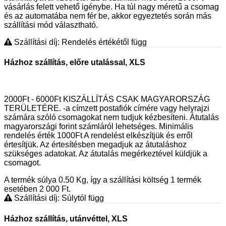
vásárlás felett vehető igénybe. Ha túl nagy méretű a csomag
és az automatába nem fér be, akkor egyeztetés során más
szállítási mód választható.
Szállítási díj: Rendelés értékétől függ
Házhoz szállítás, előre utalással, XLS
2000Ft - 6000Ft KISZÁLLÍTÁS CSAK MAGYARORSZÁG
TERÜLETÉRE. -a címzett postafiók címére vagy helyrajzi
számára szóló csomagokat nem tudjuk kézbesíteni. Átutalás
magyarországi forint számláról lehetséges. Minimális
rendelés érték 1000Ft A rendelést elkészítjük és erről
értesítjük. Az értesítésben megadjuk az átutaláshoz
szükséges adatokat. Az átutalás megérkeztével küldjük a
csomagot.
A termék súlya 0.50
Kg
, így a szállítási költség 1 termék
esetében 2 000
Ft
.
Szállítási díj: Súlytól függ
Házhoz szállítás, utánvéttel, XLS