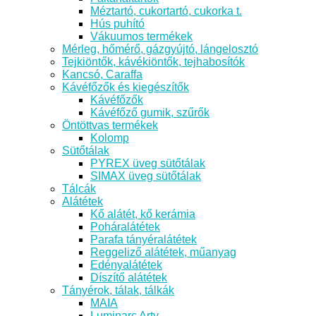
Méztartó, cukortartó, cukorka t.
Hús puhító
Vákuumos termékek
Mérleg, hőmérő, gázgyújtó, lángelosztó
Tejkiöntők, kávékiöntők, tejhabosítók
Kancsó, Caraffa
Kávéfőzők és kiegészítők
Kávéfőzők
Kávéfőző gumik, szűrők
Öntöttvas termékek
Kolomp
Sütőtálak
PYREX üveg sütőtálak
SIMAX üveg sütőtálak
Tálcák
Alátétek
Kő alátét, kő kerámia
Poháralátétek
Parafa tányéralátétek
Reggeliző alátétek, műanyag
Edényalátétek
Díszítő alátétek
Tányérok, tálak, tálkák
MAIA
Luminarc Arty