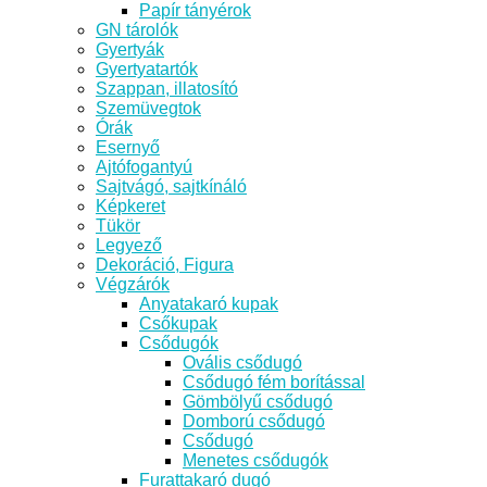
Papír tányérok
GN tárolók
Gyertyák
Gyertyatartók
Szappan, illatosító
Szemüvegtok
Órák
Esernyő
Ajtófogantyú
Sajtvágó, sajtkínáló
Képkeret
Tükör
Legyező
Dekoráció, Figura
Végzárók
Anyatakaró kupak
Csőkupak
Csődugók
Ovális csődugó
Csődugó fém borítással
Gömbölyű csődugó
Domború csődugó
Csődugó
Menetes csődugók
Furattakaró dugó