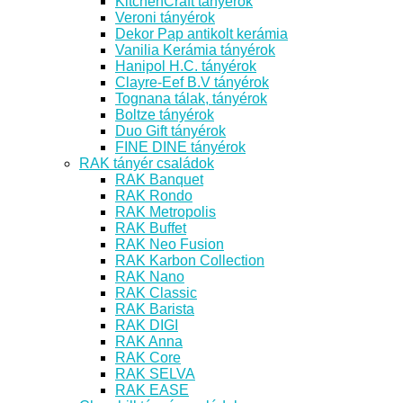
KitchenCraft tányérok
Veroni tányérok
Dekor Pap antikolt kerámia
Vanilia Kerámia tányérok
Hanipol H.C. tányérok
Clayre-Eef B.V tányérok
Tognana tálak, tányérok
Boltze tányérok
Duo Gift tányérok
FINE DINE tányérok
RAK tányér családok
RAK Banquet
RAK Rondo
RAK Metropolis
RAK Buffet
RAK Neo Fusion
RAK Karbon Collection
RAK Nano
RAK Classic
RAK Barista
RAK DIGI
RAK Anna
RAK Core
RAK SELVA
RAK EASE