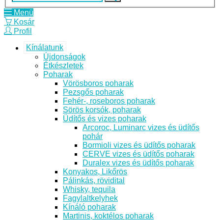
Menü
Kosár
Profil
Kínálatunk
Újdonságok
Étkészletek
Poharak
Vörösboros poharak
Pezsgős poharak
Fehér-, roseboros poharak
Sörös korsók, poharak
Üdítős és vizes poharak
Arcoroc, Luminarc vizes és üdítős
pohár
Bormioli vizes és üdítős poharak
CERVE vizes és üdítős poharak
Duralex vizes és üdítős poharak
Konyakos, Likőrös
Pálinkás, rövidital
Whisky, tequila
Fagylaltkelyhek
Kínáló poharak
Martinis, koktélos poharak