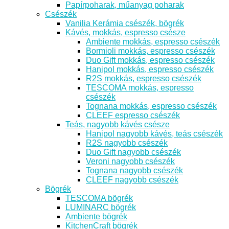
Papírpoharak, műanyag poharak
Csészék
Vanilia Kerámia csészék, bögrék
Kávés, mokkás, espresso csésze
Ambiente mokkás, espresso csészék
Bormioli mokkás, espresso csészék
Duo Gift mokkás, espresso csészék
Hanipol mokkás, espresso csészék
R2S mokkás, espresso csészék
TESCOMA mokkás, espresso
csészék
Tognana mokkás, espresso csészék
CLEEF espresso csészék
Teás, nagyobb kávés csésze
Hanipol nagyobb kávés, teás csészék
R2S nagyobb csészék
Duo Gift nagyobb csészék
Veroni nagyobb csészék
Tognana nagyobb csészék
CLEEF nagyobb csészék
Bögrék
TESCOMA bögrék
LUMINARC bögrék
Ambiente bögrék
KitchenCraft bögrék