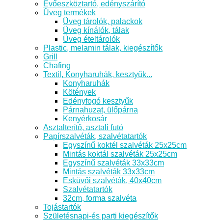
Evőeszköztartó, edényszárító
Üveg termékek
Üveg tárolók, palackok
Üveg kínálók, tálak
Üveg ételtárolók
Plastic, melamin tálak, kiegészítők
Grill
Chafing
Textil, Konyharuhák, kesztyűk...
Konyharuhák
Kötények
Edényfogó kesztyűk
Párnahuzat, ülőpárna
Kenyérkosár
Asztalterítő, asztali futó
Papírszalvéták, szalvétatartók
Egyszínű koktél szalvéták 25x25cm
Mintás koktál szalvéták 25x25cm
Egyszínű szalvéták 33x33cm
Mintás szalvéták 33x33cm
Esküvői szalvéták, 40x40cm
Szalvétatartók
32cm, forma szalvéta
Tojástartók
Születésnapi-és parti kiegészítők