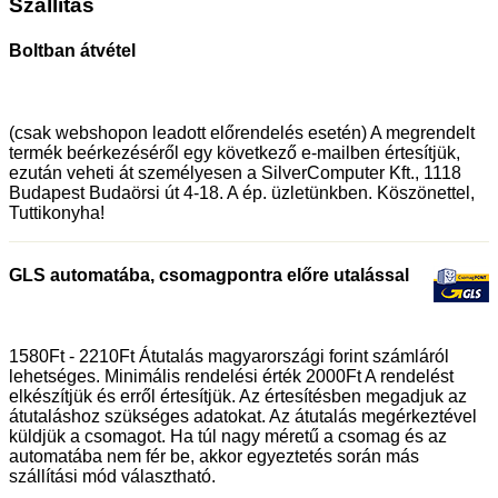
Szállítás
Boltban átvétel
(csak webshopon leadott előrendelés esetén) A megrendelt
termék beérkezéséről egy következő e-mailben értesítjük,
ezután veheti át személyesen a SilverComputer Kft., 1118
Budapest Budaörsi út 4-18. A ép. üzletünkben. Köszönettel,
Tuttikonyha!
GLS automatába, csomagpontra előre utalással
1580Ft - 2210Ft Átutalás magyarországi forint számláról
lehetséges. Minimális rendelési érték 2000Ft A rendelést
elkészítjük és erről értesítjük. Az értesítésben megadjuk az
átutaláshoz szükséges adatokat. Az átutalás megérkeztével
küldjük a csomagot. Ha túl nagy méretű a csomag és az
automatába nem fér be, akkor egyeztetés során más
szállítási mód választható.