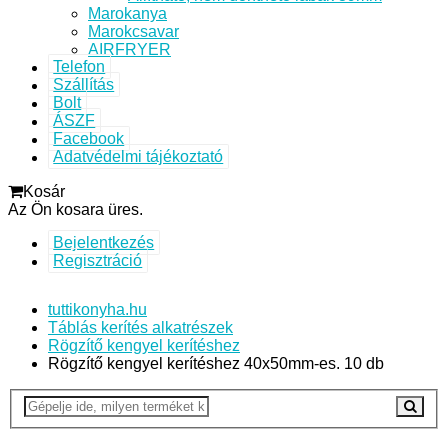
Marokanya
Marokcsavar
AIRFRYER
Telefon
Szállítás
Bolt
ÁSZF
Facebook
Adatvédelmi tájékoztató
Kosár
Az Ön kosara üres.
Bejelentkezés
Regisztráció
tuttikonyha.hu
Táblás kerítés alkatrészek
Rögzítő kengyel kerítéshez
Rögzítő kengyel kerítéshez 40x50mm-es. 10 db